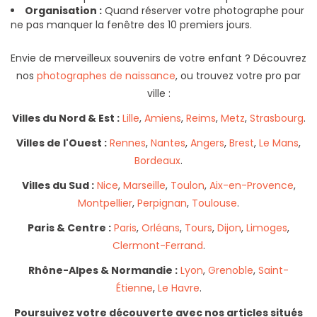
Organisation :
Quand réserver votre photographe pour
ne pas manquer la fenêtre des 10 premiers jours.
Envie de merveilleux souvenirs de votre enfant ? Découvrez
nos
photographes de naissance
, ou trouvez votre pro par
ville :
Villes du Nord & Est :
Lille
,
Amiens
,
Reims
,
Metz
,
Strasbourg
.
Villes de l'Ouest :
Rennes
,
Nantes
,
Angers
,
Brest
,
Le Mans
,
Bordeaux
.
Villes du Sud :
Nice
,
Marseille
,
Toulon
,
Aix-en-Provence
,
Montpellier
,
Perpignan
,
Toulouse
.
Paris & Centre :
Paris
,
Orléans
,
Tours
,
Dijon
,
Limoges
,
Clermont-Ferrand
.
Rhône-Alpes & Normandie :
Lyon
,
Grenoble
,
Saint-
Étienne
,
Le Havre
.
Poursuivez votre découverte avec nos articles situés