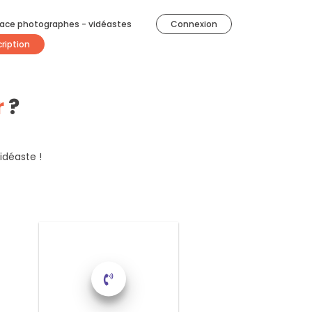
ace photographes - vidéastes
Connexion
cription
r
?
idéaste !