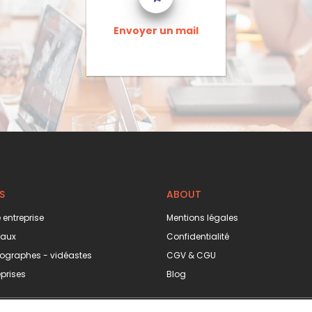
Envoyer un mail
S
ABOUT
 entreprise
Mentions légales
eaux
Confidentialité
ographes - vidéastes
CGV & CGU
prises
Blog