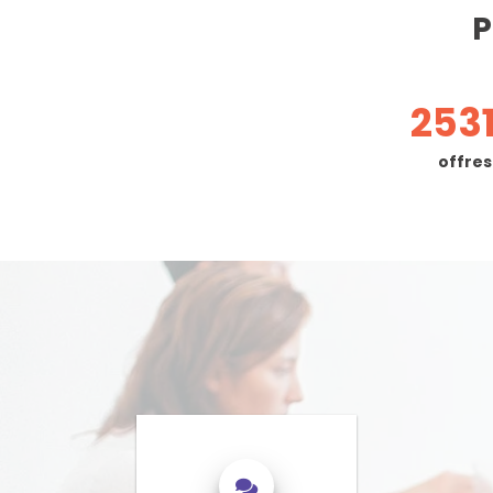
P
253
offres