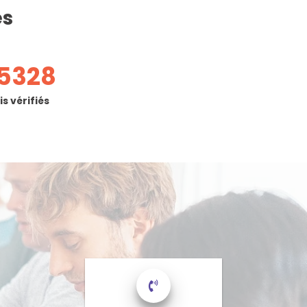
es
5328
is vérifiés