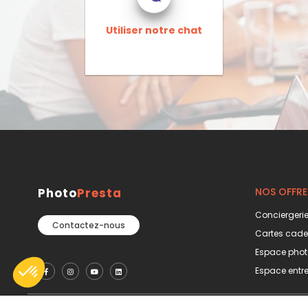
Utiliser notre chat
Photo
Presta
NOS OFFRE
Conciergerie
Contactez-nous
Cartes cad
Espace phot
Espace entre