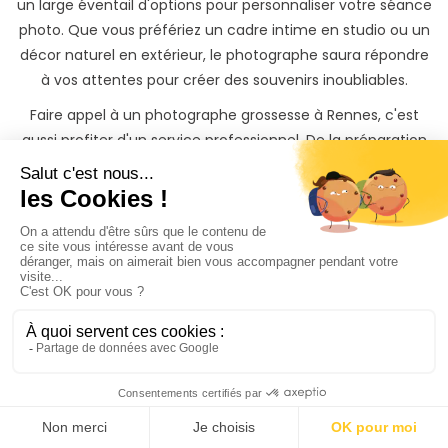
un large éventail d'options pour personnaliser votre séance
photo. Que vous préfériez un cadre intime en studio ou un
décor naturel en extérieur, le photographe saura répondre
à vos attentes pour créer des souvenirs inoubliables.
Faire appel à un photographe grossesse à Rennes, c'est
aussi profiter d'un service professionnel. De la préparation
de la séance à la livraison des photos, le photographe
s'occupe de tout. Il offre des conseils sur la tenue à porter,
la meilleure heure pour la prise de vue et garantit une
retouche de qualité pour des photos parfaites.
Enfin, choisir un photographe grossesse à Rennes, c'est
choisir de confier ce moment à un spécialiste de la
photographie de maternité. Il comprend l'importance de
ce moment unique et sait comment le capturer avec
sensibilité et créativité.
Photographe de grossesse