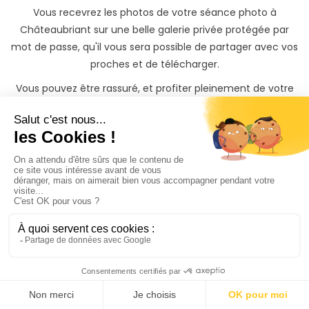
Vous recevrez les photos de votre séance photo à
Châteaubriant sur une belle galerie privée protégée par
mot de passe, qu'il vous sera possible de partager avec vos
proches et de télécharger.
Vous pouvez être rassuré, et profiter pleinement de votre
shooting photo à Châteaubriant. Si vous souhaitez garder
une trace inoubliable de votre shooting, il vous sera
également possible de commander des tirages photos
papiers à des tarifs préférentiels directement depuis votre
galerie photo privée.
Trouvez rapidement un
Photographe à
Châteaubriant même si
vous n'avez
pas le temps
de chercher