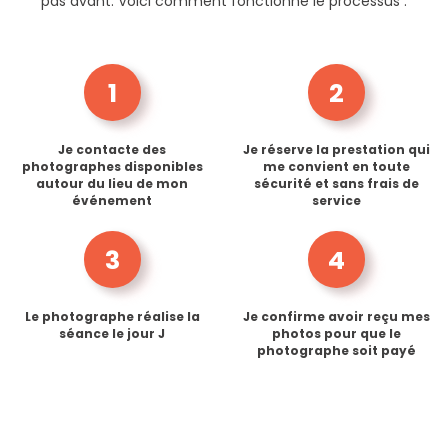
pas avant. Voici comment fonctionne le processus :
1
2
Je contacte des
Je réserve la prestation qui
photographes disponibles
me convient en toute
autour du lieu de mon
sécurité et sans frais de
événement
service
3
4
Le photographe réalise la
Je confirme avoir reçu mes
séance le jour J
photos pour que le
photographe soit payé