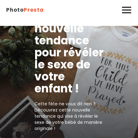
Reveal
Photo
Presta
Party, la
nouvelle
tendance
pour révéler
le sexe de
votre
enfant !
Cette fête ne vous dit rien ?
Découvrez cette nouvelle
tendance qui vise à révéler le
sexe de votre bébé de manière
originale !