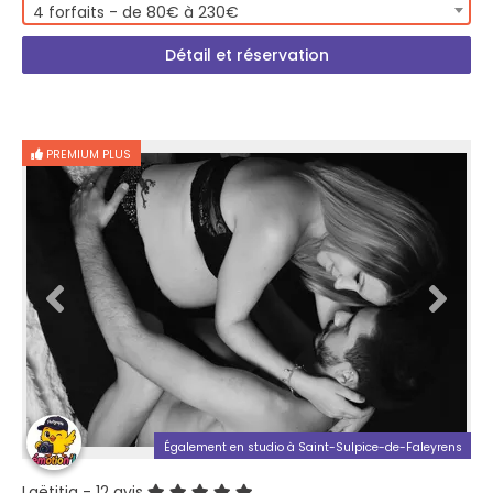
4 forfaits - de 80€ à 230€
Détail et réservation
PREMIUM PLUS
Également en studio à Saint-Sulpice-de-Faleyrens
Laëtitia
- 12 avis