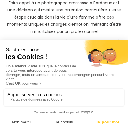
Faire appel à un photographe grossesse à Bordeaux est
une décision qui mérite une attention particulière. Cette
étape cruciale dans la vie d'une femme offre des
moments uniques et chargés d'émotion, méritant d'être
immortalisés par un professionnel.
Bordeaux, ville de charme et d'histoire, offre un cadre idéal
pour des clichés de grossesse d'exception. Les
photographes grossesse à Bordeaux disposent d'un savoir-
faire et d'une expertise inégalée pour vous offrir des
photos à la fois naturelles et artistiques. Leur maîtrise de la
lumière et des angles, ainsi que leur sensibilité artistique,
permettent de sublimer la beauté de la femme enceinte
dans un cadre authentique.
Choisir un photographe grossesse à Bordeaux, c'est
également bénéficier d'un accompagnement
personnalisé. Le photographe saura vous mettre à l'aise,
vous guider et vous conseiller tout au long de la séance