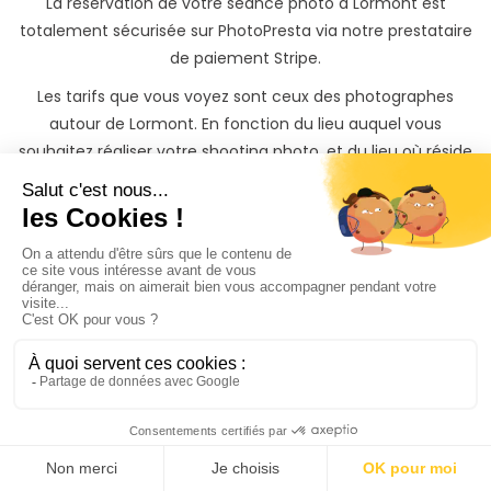
La réservation de votre séance photo à Lormont est
totalement sécurisée sur PhotoPresta via notre prestataire
de paiement Stripe.
Les tarifs que vous voyez sont ceux des photographes
autour de Lormont. En fonction du lieu auquel vous
souhaitez réaliser votre shooting photo, et du lieu où réside
le photographe que vous contactez, des frais de
déplacements peuvent s’appliquer, mais ils sont
clairement détaillés dans votre devis.
Les photographes peuvent également vous proposer des
options, telles qu’un album de photo, ou des tirages papiers
pour garder une trace indélébile et de beaux souvenirs de
votre shooting photo à Lormont.
Quelque soit votre besoin de shooting photo à Lormont ou
autour (Gradignan, Le Taillan-Médoc, Bègles, Blanquefort,
Bruges, etc...), vous trouverez votre bonheur sur
PhotoPresta !