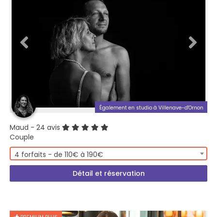
Également en studio à Villenave-d'Ornon
Maud
- 24 avis
Couple
4 forfaits - de 110€ à 190€
Détail et réservation