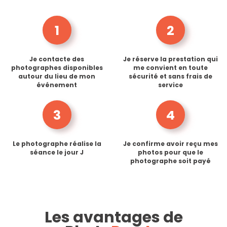
1
2
Je contacte des
Je réserve la prestation qui
photographes disponibles
me convient en toute
autour du lieu de mon
sécurité et sans frais de
événement
service
3
4
Le photographe réalise la
Je confirme avoir reçu mes
séance le jour J
photos pour que le
photographe soit payé
Les avantages de