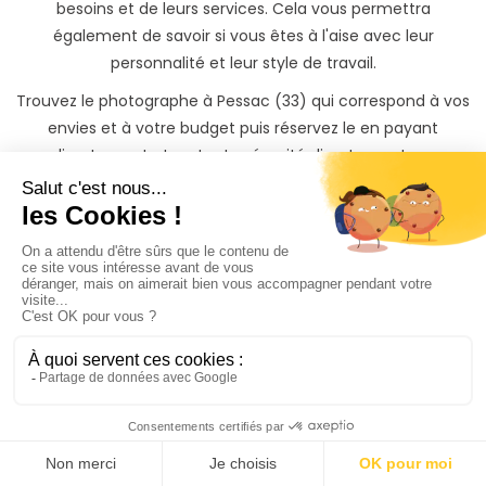
besoins et de leurs services. Cela vous permettra
également de savoir si vous êtes à l'aise avec leur
personnalité et leur style de travail.
Trouvez le photographe à Pessac (33) qui correspond à vos
envies et à votre budget puis réservez le en payant
directement et en toute sécurité directement sur
PhotoPresta.
Trouver un photographe à Pessac n’a jamais été aussi
simple !
Votre événement à Pessac
mérite
les plus belles
photos
La réservation de votre séance photo à Pessac et partout
dans le département Gironde est totalement sécurisée sur
PhotoPresta via notre prestataire de paiement Stripe.