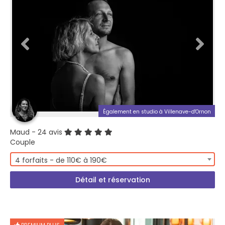
Également en studio à Villenave-d'Ornon
Maud
- 24 avis
Couple
4 forfaits - de 110€ à 190€
Détail et réservation