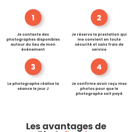
1
2
Je contacte des
Je réserve la prestation qui
photographes disponibles
me convient en toute
autour du lieu de mon
sécurité et sans frais de
événement
service
3
4
Le photographe réalise la
Je confirme avoir reçu mes
séance le jour J
photos pour que le
photographe soit payé
Les avantages de