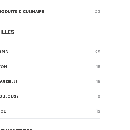
RODUITS & CULINAIRE
22
ILLES
ARIS
29
YON
18
ARSEILLE
16
OULOUSE
10
ICE
12