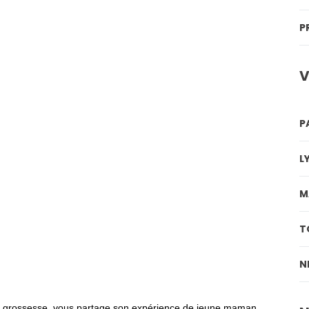
P
V
P
L
M
T
N
e la grossesse, vous partage son expérience de jeune maman.