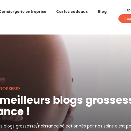
Esp
Conciergerie entreprise
Cartes cadeaux
Blog
Ins
GROSSESSE
 meilleurs blogs grosses
ance !
rs blogs grossesse/naissance sélectionnés par nos soins c’est pa