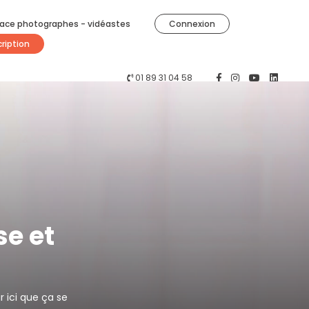
ace photographes - vidéastes
Connexion
cription
01 89 31 04 58
se et
r ici que ça se