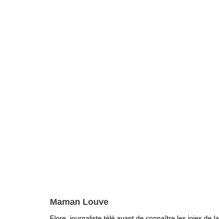
Maman Louve
Flore, journaliste télé avant de connaître les joies d