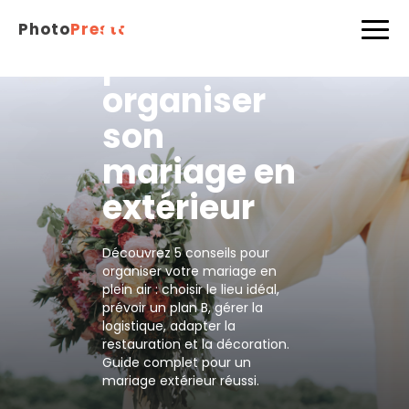
conseils
Photo
Presta
pour
organiser
son
mariage en
extérieur
Découvrez 5 conseils pour
organiser votre mariage en
plein air : choisir le lieu idéal,
prévoir un plan B, gérer la
logistique, adapter la
restauration et la décoration.
Guide complet pour un
mariage extérieur réussi.