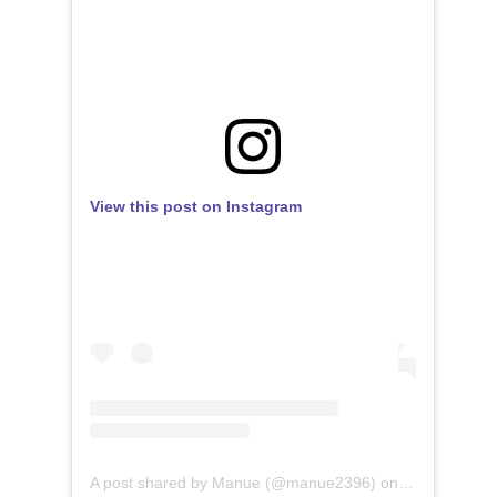
View this post on Instagram
A post shared by Manue (@manue2396)
on
Mar 10, 201