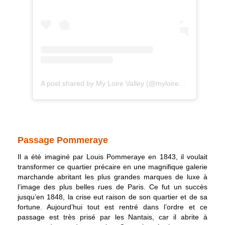
A post shared by My Loire Valley (@myloirevalley)
on
Apr 
Passage Pommeraye
Il a été imaginé par Louis Pommeraye en 1843, il voulait
transformer ce quartier précaire en une magnifique galerie
marchande abritant les plus grandes marques de luxe à
l’image des plus belles rues de Paris. Ce fut un succès
jusqu’en 1848, la crise eut raison de son quartier et de sa
fortune. Aujourd’hui tout est rentré dans l’ordre et ce
passage est très prisé par les Nantais, car il abrite à