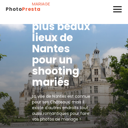
MARIAGE
Photo
Presta
Nos 5 des
plus beaux
lieux de
Nantes
pour un
shooting
mariés
La ville de Nantes est connue
pour ses Châteaux, mais il
existe d'autres endroits tout
aussi romantiques pour faire
vos photos de mariage !