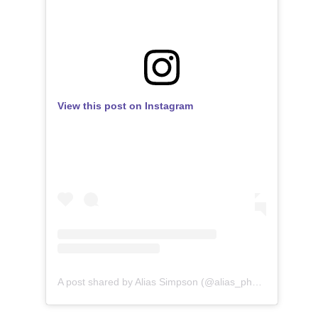
View this post on Instagram
A post shared by Alias Simpson (@alias_photographie_)
o