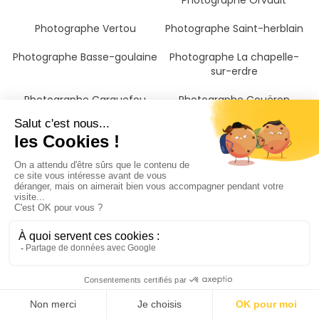
Photographe Orvault
Photographe Vertou
Photographe Saint-herblain
Photographe Basse-goulaine
Photographe La chapelle-
sur-erdre
Photographe Carquefou
Photographe Couëron
Photographe Vallet
Photographe Blain
Photographe Pornic
Photographe Saint-brevin-
les-pins
Photographe Pontchâteau
Photographe Challans
Photographe Saint-nazaire
Photographe Cholet
Photographe Les herbiers
Photographe Châteaubriant
Photographe Redon
Photographe Saint-hilaire-
de-riez