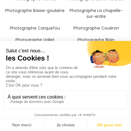
Photographe Basse-goulaine
Photographe La chapelle-
sur-erdre
Photographe Carquefou
Photographe Couëron
Photographe Vallet
Photographe Blain
Photographe Pornic
Photographe Saint-brevin-
les-pins
Photographe Pontchâteau
Photographe Challans
Photographe Saint-nazaire
Photographe Cholet
Photographe Les herbiers
Photographe Châteaubriant
Photographe Redon
Photographe Saint-hilaire-
de-riez
Photographe Chantonnay
Photographe Nantes