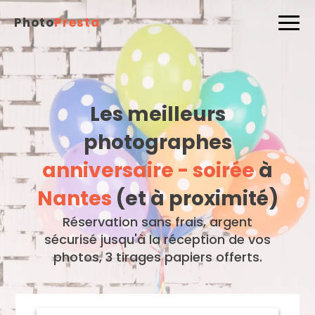
Photo
Presta
Les meilleurs
photographes
anniversaire - soirée
à
Nantes
(et à proximité)
Réservation sans frais, argent
sécurisé jusqu'à la réception de vos
photos, 3 tirages papiers offerts.