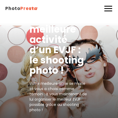
Photo
Presta
EVJF
Découvez la
meilleure
activité
d’un EVJF :
le shooting
photo !
Votre meilleure amie se marie
et vous a choisi comme
témoin : à vous maintenant de
lui organiser le meilleur EVJF
possible grâce au shooting
photo !