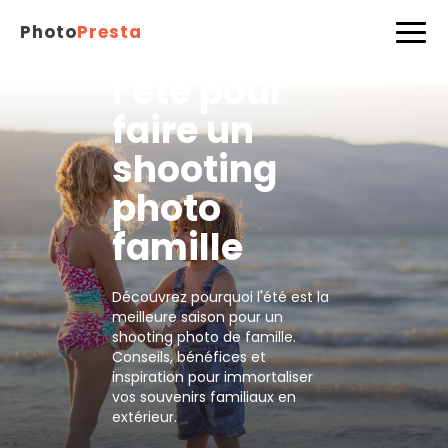
Comment
Photo
Presta
profiter de
l'été pour
faire un
shooting
photo
famille
Découvrez pourquoi l'été est la
meilleure saison pour un
shooting photo de famille.
Conseils, bénéfices et
inspiration pour immortaliser
vos souvenirs familiaux en
extérieur.