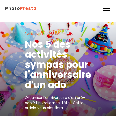
Photo
Presta
ÉVENEMENT & SOIRÉE
Nos 5 des
activités
sympas pour
l'anniversaire
d'un ado
Organiser l'anniversaire d'un pré-
ado ? Un vrai casse-tête ! Cette
article vous aiguillera.