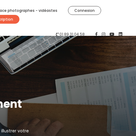
ace photographes - vidéastes
Connexion
cription
01 89 31 04 58
ment
llustrer votre