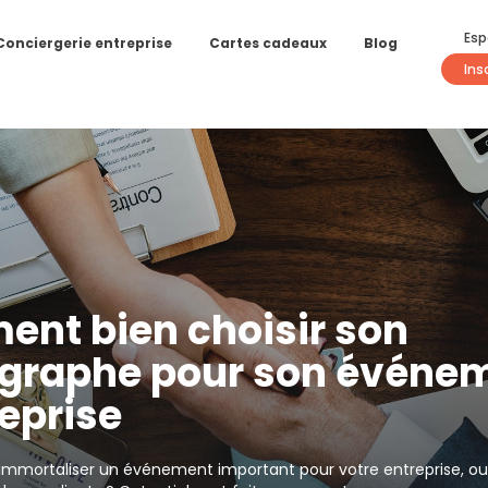
Esp
Conciergerie entreprise
Cartes cadeaux
Blog
Ins
nt bien choisir son
graphe pour son événe
eprise
immortaliser un événement important pour votre entreprise, ou i