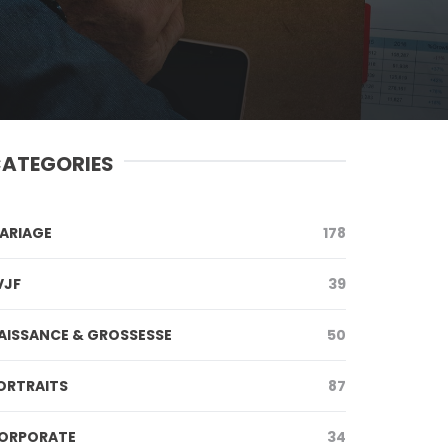
ATEGORIES
ARIAGE
178
VJF
39
AISSANCE & GROSSESSE
50
ORTRAITS
87
ORPORATE
34