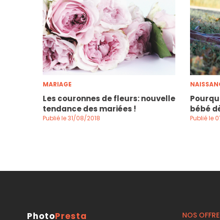
MARIAGE
NAISSAN
Les couronnes de fleurs: nouvelle
Pourquo
tendance des mariées !
bébé dè
Publié le 31/08/2018
Publié le
Photo
Presta
NOS OFFRE