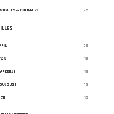
RODUITS & CULINAIRE
22
ILLES
ARIS
29
YON
18
ARSEILLE
16
OULOUSE
10
ICE
12