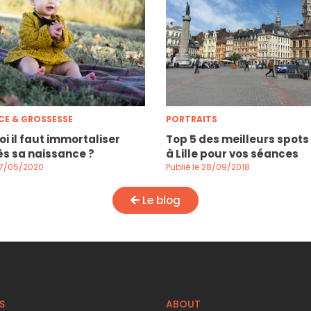
CE & GROSSESSE
PORTRAITS
i il faut immortaliser
Top 5 des meilleurs spots
s sa naissance ?
à Lille pour vos séances
 07/05/2020
Publié le 28/09/2018
Le blog
S
ABOUT