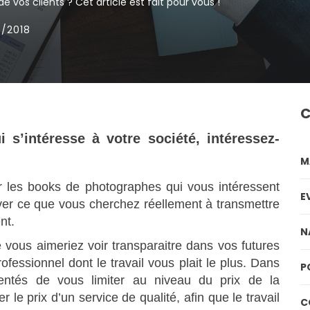
de vos clients ? Cet article est fait pour vous !
9/2018
C
s’intéresse à votre société, intéressez-
M
r les books de photographes qui vous intéressent
E
uver ce que vous cherchez r
éellement à transmettre
nt.
N
 vous aimeriez voir transparaitre dans vos futures
professionnel dont le travail vous plait le plus. Dans
P
entés de vous limiter au niveau du prix de la
r le prix d’un service de qualité, afin que le travail
C