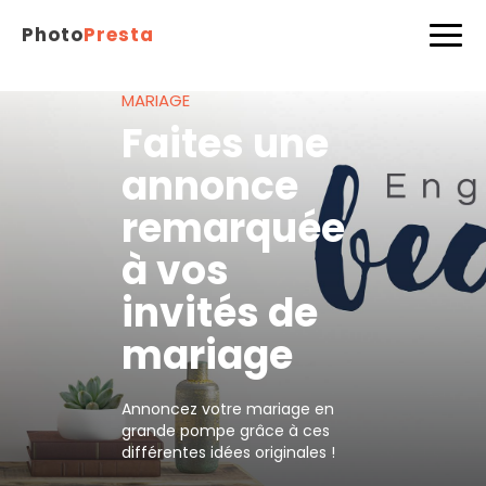
Photo
Presta
MARIAGE
Faites une
annonce
remarquée
à vos
invités de
mariage
Annoncez votre mariage en
grande pompe grâce à ces
différentes idées originales !