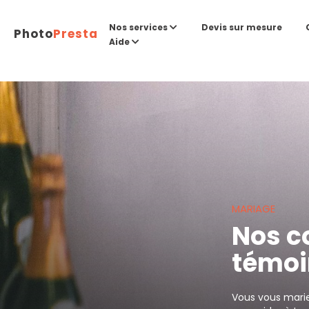
Devis sur mesure
Nos services
Photo
Presta
Aide
MARIAGE
Nos co
témoi
Vous vous mari