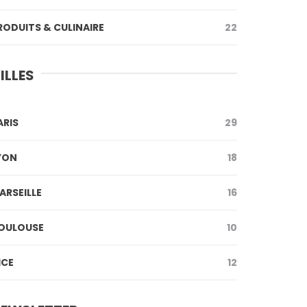
RODUITS & CULINAIRE
22
ILLES
ARIS
29
YON
18
ARSEILLE
16
OULOUSE
10
ICE
12