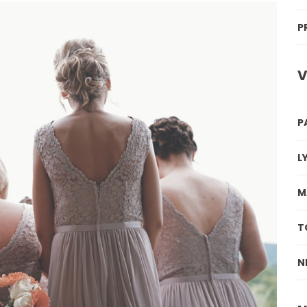
P
V
P
L
M
T
N