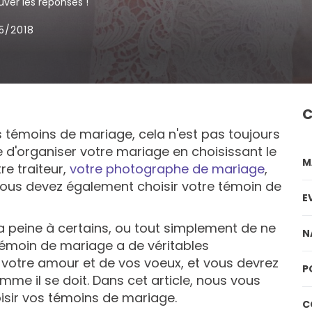
uver les réponses !
05/2018
C
s témoins de mariage, cela n'est pas toujours
e d'organiser votre mariage en choisissant le
M
re traiteur,
votre photographe de mariage
,
e vous devez également choisir votre témoin de
E
a peine à certains, ou tout simplement de ne
N
témoin de mariage a de véritables
de votre amour et de vos voeux, et vous devrez
P
mme il se doit. Dans cet article, nous vous
sir vos témoins de mariage.
C