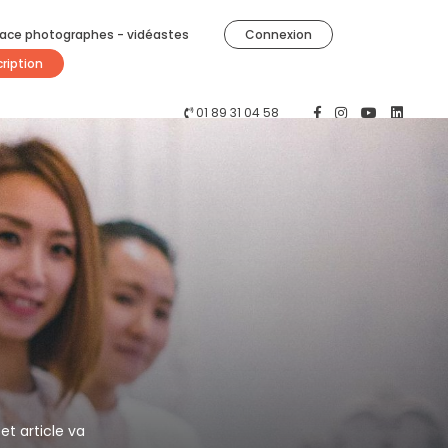
ace photographes - vidéastes
Connexion
cription
01 89 31 04 58
t article va