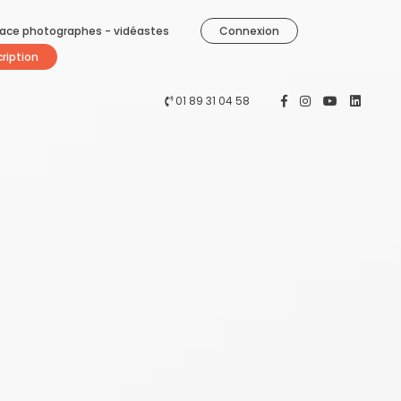
ace photographes - vidéastes
Connexion
cription
01 89 31 04 58