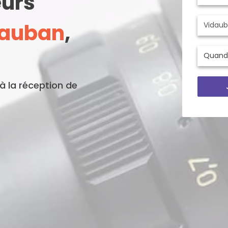
eurs
dauban
,
'à la réception de