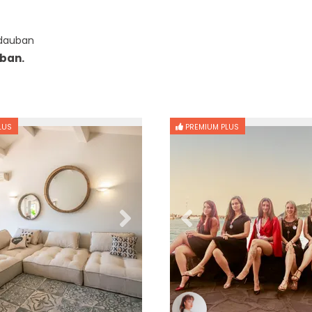
idauban
uban.
LUS
PREMIUM PLUS