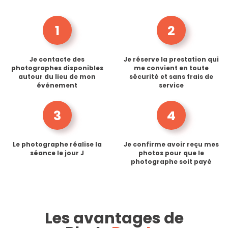
1
2
Je contacte des
Je réserve la prestation qui
photographes disponibles
me convient en toute
autour du lieu de mon
sécurité et sans frais de
événement
service
3
4
Le photographe réalise la
Je confirme avoir reçu mes
séance le jour J
photos pour que le
photographe soit payé
Les avantages de