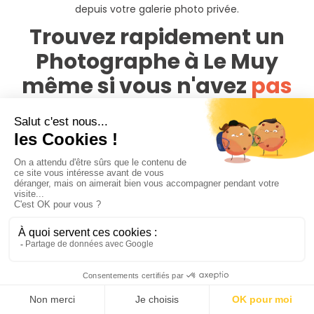
depuis votre galerie photo privée.
Trouvez rapidement un
Photographe à Le Muy
même si vous n'avez
pas
le temps de chercher
3 façons s'offrent à vous sur PhotoPresta pour trouver
votre photographe à Le Muy
Faites la recherche de votre photograhe Le Muy vous-
mêmes en comparant les offres comme décrit dans le
paragraphe 1.
Remplissez le formulaire de demande de devis et vous
recevez des devis adaptés à votre besoin directement sur
votre espace PhotoPresta. Les devis vous sont envoyés par
les photographes inscrits sur PhotoPresta et qui sont