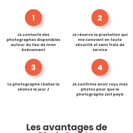
1
2
Je contacte des
Je réserve la prestation qui
photographes disponibles
me convient en toute
autour du lieu de mon
sécurité et sans frais de
événement
service
3
4
Le photographe réalise la
Je confirme avoir reçu mes
séance le jour J
photos pour que le
photographe soit payé
Les avantages de