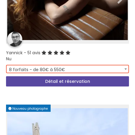
Yannick
- 51 avis
Nu
8 forfaits - de 80€ à 550€
Détail et réservation
Nouveau photographe
PREMIUM PLUS