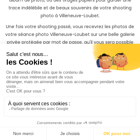
album de photo, ou des tirages papiers pour garder une
trace indélébile et de beaux souvenirs de votre shooting
photo à Villeneuve-Loubet.
Une fois votre shooting passé, vous recevrez les photos de
votre séance photo Villeneuve-Loubet sur une belle galerie
privée protégée par mot de passe, qu'il vous sera possible
de partager avec vos proches et de télécharger.
Si vous souhaitez garder un souvenir inoubliable de votre
shooting photo, il vous sera également possible de
commander des tirages photos papiers ainsi que des
albums photos à des tarifs préférentiels directement
depuis votre galerie photo privée.
Trouvez rapidement un
Photographe à
Villeneuve-Loubet même
si vous n'avez
pas le