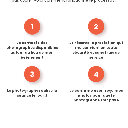
pas avant. Voici comment fonctionne le processus :
1
2
Je contacte des
Je réserve la prestation qui
photographes disponibles
me convient en toute
autour du lieu de mon
sécurité et sans frais de
événement
service
3
4
Le photographe réalise la
Je confirme avoir reçu mes
séance le jour J
photos pour que le
photographe soit payé