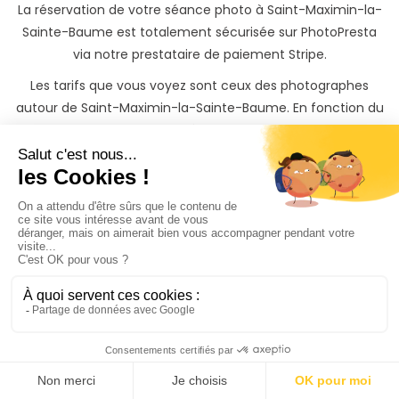
La réservation de votre séance photo à Saint-Maximin-la-
Sainte-Baume est totalement sécurisée sur PhotoPresta
via notre prestataire de paiement Stripe.
Les tarifs que vous voyez sont ceux des photographes
autour de Saint-Maximin-la-Sainte-Baume. En fonction du
lieu auquel vous souhaitez réaliser votre shooting photo, et
du lieu où réside le photographe que vous contactez, des
frais de déplacements peuvent s’appliquer, mais ils sont
clairement détaillés dans votre devis.
Les photographes peuvent également vous proposer des
options, telles qu’un album de photo, ou des tirages papiers
pour garder une trace indélébile et de beaux souvenirs de
votre shooting photo à Saint-Maximin-la-Sainte-Baume.
Quelque soit votre besoin de shooting photo à Saint-
Maximin-la-Sainte-Baume ou autour (Brignoles, Auriol,
Trets, etc...), vous trouverez votre bonheur sur PhotoPresta
!