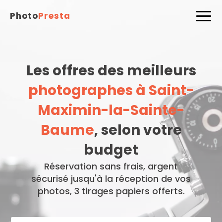
Photo
Presta
Les offres des meilleurs
photographes à Saint-
Maximin-la-Sainte-
Baume
, selon votre
budget
Réservation sans frais, argent
sécurisé jusqu'à la réception de vos
photos, 3 tirages papiers offerts.