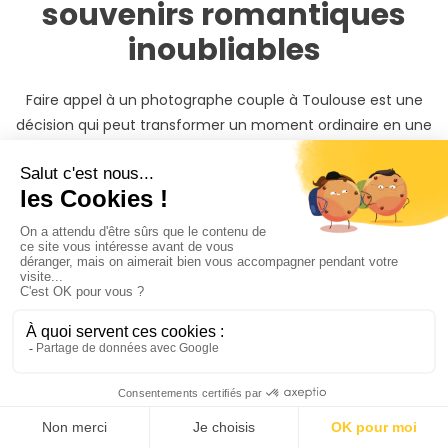
souvenirs romantiques
inoubliables
Faire appel à un photographe couple à Toulouse est une
décision qui peut transformer un moment ordinaire en une
expérience inoubliable. Imaginez-vous en train de revivre
ces moments précieux, immortalisés par l'objectif d'un
professionnel. En choisissant un photographe couple à
Toulouse, vous bénéficiez du savoir-faire d'un expert
capable de capturer l'essence même de votre relation.
Le premier avantage de faire appel à un photographe
couple à Toulouse est sans aucun doute son expertise
technique. Un bon photographe connaît parfaitement les
techniques de prise de vue, la gestion de la lumière et du
cadrage pour produire des photos de haute qualité. Il saura
choisir les meilleurs angles et utiliser les éléments du décor
pour sublimer vos photos de couple.