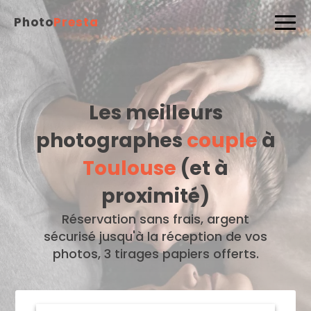
Photo
Presta
Les meilleurs
photographes
couple
à
Toulouse
(et à
proximité)
Réservation sans frais, argent
sécurisé jusqu'à la réception de vos
photos, 3 tirages papiers offerts.