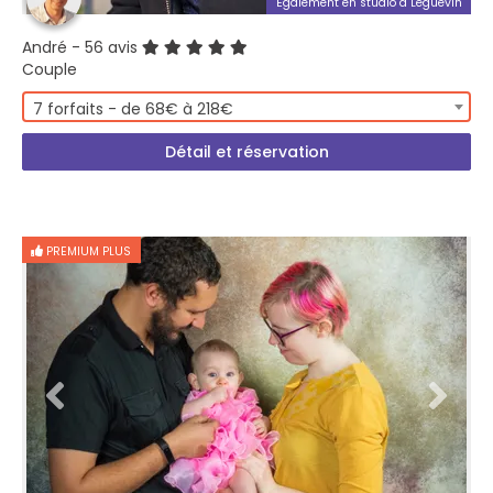
Également en studio à Léguevin
André
- 56 avis
Couple
7 forfaits - de 68€ à 218€
Détail et réservation
PREMIUM PLUS