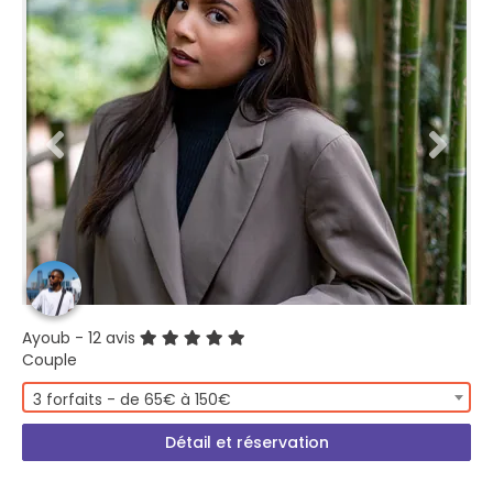
Ayoub
- 12 avis
Couple
3 forfaits - de 65€ à 150€
Détail et réservation