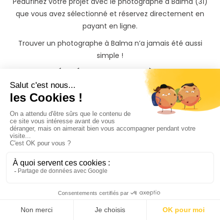
Peaufinez votre projet avec le photographe à Balma (31)
que vous avez sélectionné et réservez directement en
payant en ligne.
Trouver un photographe à Balma n’a jamais été aussi
simple !
Votre événement à Balma
mérite
les plus belles
photos
La réservation de votre séance photo à Balma et partout
dans le département Haute-Garonne est totalement
sécurisée sur PhotoPresta via notre prestataire de
paiement Stripe.
Grâce à notre prestataire de paiement Stripe, la
réservation de votre séance photo à Balma est totalement
sécurisée sur PhotoPresta.