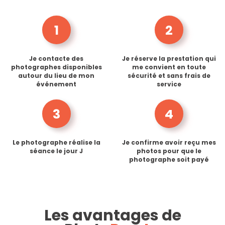
1
2
Je contacte des
Je réserve la prestation qui
photographes disponibles
me convient en toute
autour du lieu de mon
sécurité et sans frais de
événement
service
3
4
Le photographe réalise la
Je confirme avoir reçu mes
séance le jour J
photos pour que le
photographe soit payé
Les avantages de