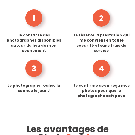
1
2
Je contacte des
Je réserve la prestation qui
photographes disponibles
me convient en toute
autour du lieu de mon
sécurité et sans frais de
événement
service
3
4
Le photographe réalise la
Je confirme avoir reçu mes
séance le jour J
photos pour que le
photographe soit payé
Les avantages de