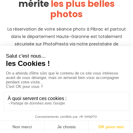
mérite
les plus belles
photos
La réservation de votre séance photo à Pibrac et partout
dans le département Haute-Garonne est totalement
sécurisée sur PhotoPresta via notre prestataire de
paiement Stripe.
La réservation de votre séance photo à Pibrac est
totalement sécurisée sur PhotoPresta via notre prestataire
de paiement Stripe.
Les tarifs que vous voyez sont ceux des photographes
autour de Pibrac. En fonction du lieu auquel vous souhaitez
réaliser votre shooting photo, et du lieu où réside le
photographe que vous contactez, des frais de
déplacements peuvent s’appliquer, mais ils sont
clairement détaillés dans votre devis.