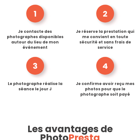
1
2
Je contacte des
Je réserve la prestation qui
photographes disponibles
me convient en toute
autour du lieu de mon
sécurité et sans frais de
événement
service
3
4
Le photographe réalise la
Je confirme avoir reçu mes
séance le jour J
photos pour que le
photographe soit payé
Les avantages de
Photo
Presta