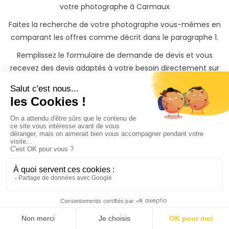
votre photographe à Carmaux
Faites la recherche de votre photographe vous-mêmes en
comparant les offres comme décrit dans le paragraphe 1.
Remplissez le formulaire de demande de devis et vous
recevez des devis adaptés à votre besoin directement sur
votre espace PhotoPresta. Les devis vous sont envoyés par
les photographes inscrits sur PhotoPresta et qui sont
intéressés par votre besoin. Une fois les devis reçus, vous
pouvez disctuer avec le photographe pour peaufiner votre
besoin avec lui ou avec elle. Vous confirmer le devis reçu
en le payant en ligne avec votre carte bancaire.
Confiez-nous votre shooting en choisissant un pack de
shooting clé en main. Un photographe professionnel sera là
le jour J pour réaliser les photos à Carmaux. Grâce à notre
réseau de photographes, nous vous l'assurons ! Avec les
shootings clés en main, vous gagnez du temps et vous
économisez de l'argent. Vous récupérez vos photos sur une