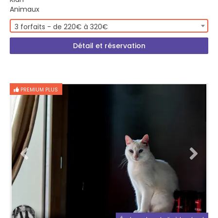
Animaux
3 forfaits - de 220€ à 320€
Détail et réservation
PREMIUM PLUS