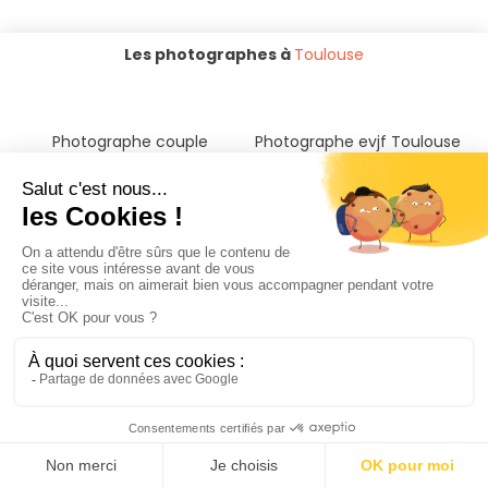
Les photographes à
Toulouse
Photographe couple
Photographe evjf Toulouse
Toulouse
Photographe mariage
Toulouse
Photographe grossesse
Photographe naissance bébé
Toulouse
Toulouse
Photographe baptême bar-
Photographe portrait
mitzvah Toulouse
Toulouse
Photographe famille
Photographe immobilier
Toulouse
Toulouse
Photographe produits
Photographe culinaire
Toulouse
Toulouse