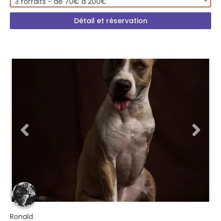
3 forfaits - de 70€ à 200€
Détail et réservation
Ronald