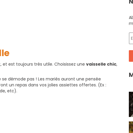
N
A
m
lle
 et est toujours très utile. Choisissez une
vaisselle chic
,
M
 ne se démode pas ! Les mariés auront une pensée
nt un repas dans vos jolies assiettes offertes. (Ex :
de, etc).