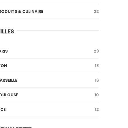
RODUITS & CULINAIRE
22
ILLES
ARIS
29
YON
18
ARSEILLE
16
OULOUSE
10
ICE
12