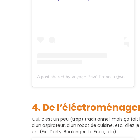
A post shared by Voyage Privé France (@voyageprive_fr)
4. De l’éléctroménage
Oui, c’est un peu (trop) traditionnel, mais ça fa
d’un aspirateur, d’un robot de cuisine, etc. Allez j
en. (Ex : Darty, Boulanger, La Fnac, etc).