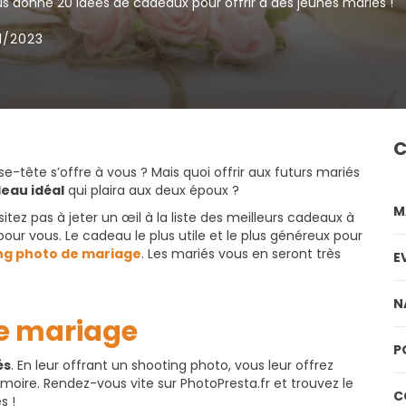
s donne 20 idées de cadeaux pour offrir à des jeunes mariés !
1/2023
C
e-tête s’offre à vous ? Mais quoi offrir aux futurs mariés
eau idéal
qui plaira aux deux époux ?
M
tez pas à jeter un œil à la liste des meilleurs cadeaux à
our vous. Le cadeau le plus utile et le plus généreux pour
ng photo de mariage
. Les mariés vous en seront très
E
N
de mariage
P
és
. En leur offrant un shooting photo, vous leur offrez
moire. Rendez-vous vite sur PhotoPresta.fr et trouvez le
C
s !