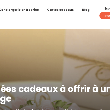
Esp
Conciergerie entreprise
Cartes cadeaux
Blog
Ins
ées cadeaux à offrir à u
age