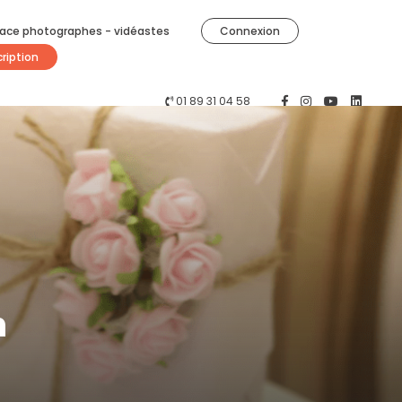
ace photographes - vidéastes
Connexion
cription
01 89 31 04 58
n