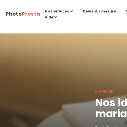
Devis sur mesure
Nos services
Photo
Presta
Aide
MARIAGE
Nos id
mari