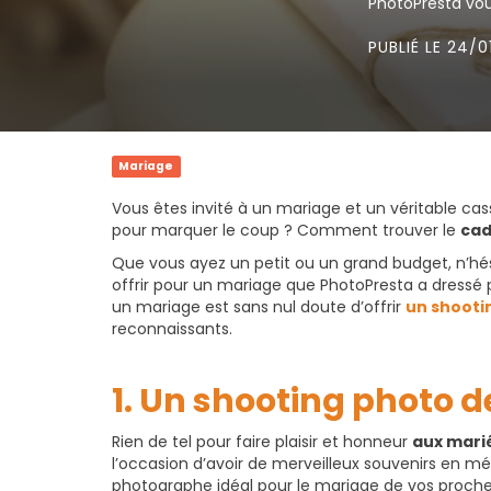
PhotoPresta vou
PUBLIÉ LE 24/0
Mariage
Vous êtes invité à un mariage et un véritable cass
pour marquer le coup ? Comment trouver le
cad
Que vous ayez un petit ou un grand budget, n’hési
offrir pour un mariage que PhotoPresta a dressé p
un mariage est sans nul doute d’offrir
un shooti
reconnaissants.
1. Un shooting photo 
Rien de tel pour faire plaisir et honneur
aux mari
l’occasion d’avoir de merveilleux souvenirs en mé
photographe idéal pour le mariage de vos proche