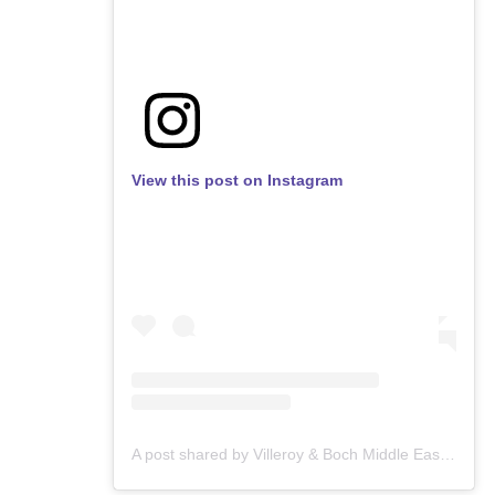
View this post on Instagram
A post shared by Villeroy & Boch Middle East (@villeroybochme)