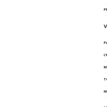
P
V
P
L
M
T
N