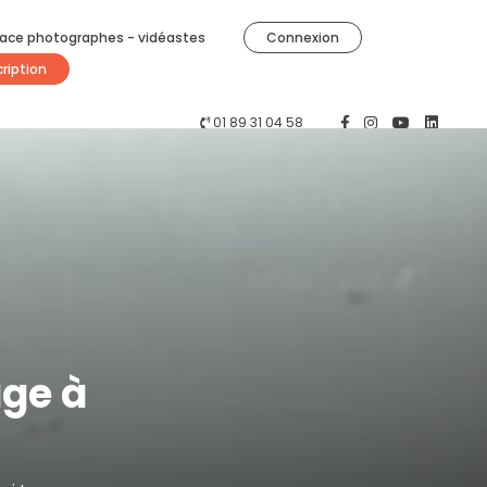
ace photographes - vidéastes
Connexion
cription
01 89 31 04 58
age à