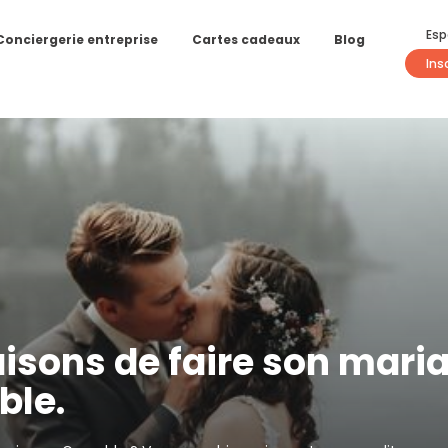
Esp
Conciergerie entreprise
Cartes cadeaux
Blog
Ins
aisons de faire son mari
ble.