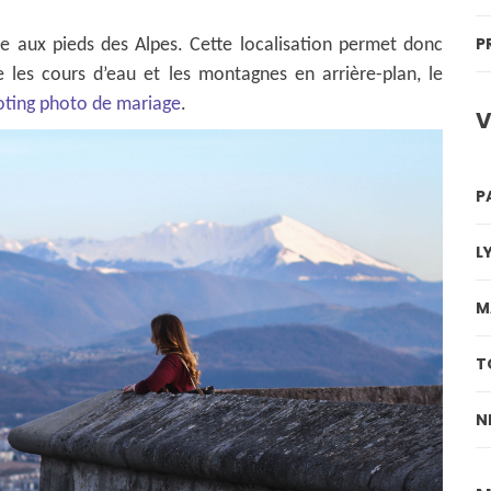
P
e aux pieds des Alpes. Cette localisation permet donc
e les cours d’eau et les montagnes en arrière-plan, le
oting photo de mariage
.
V
P
L
M
T
N