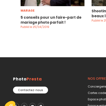
MARIAGE
Shootin
beaux l
5 conseils pour un faire-part de
Publié le 
mariage photo parfait !
Publié le 25/04/2019
Photo
Presta
NOS OFFRE
Conciergerie
Contactez-nous
Cartes cad
Espace phot
Espace entre