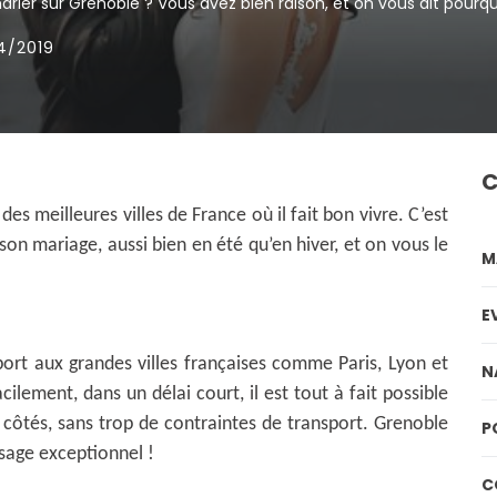
rier sur Grenoble ? Vous avez bien raison, et on vous dit pourqu
04/2019
C
es meilleures villes de France où il fait bon vivre. C’est
 son mariage, aussi bien en été qu’en hiver, et on vous le
M
E
ort aux grandes villes françaises comme Paris, Lyon et
N
acilement, dans un délai court, il est tout à fait possible
 côtés, sans trop de contraintes de transport. Grenoble
P
ysage exceptionnel !
C