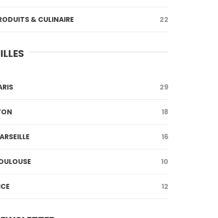
RODUITS & CULINAIRE
22
ILLES
ARIS
29
YON
18
ARSEILLE
16
OULOUSE
10
ICE
12