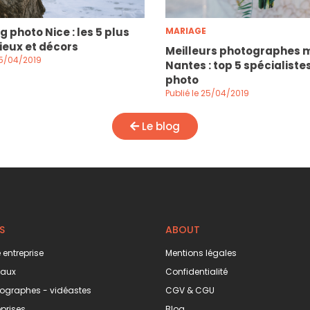
g photo Nice : les 5 plus
MARIAGE
ieux et décors
Meilleurs photographes 
25/04/2019
Nantes : top 5 spécialiste
photo
Publié le 25/04/2019
Le blog
S
ABOUT
 entreprise
Mentions légales
eaux
Confidentialité
ographes - vidéastes
CGV & CGU
prises
Blog