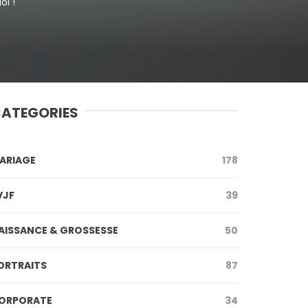
oi !
ATEGORIES
ARIAGE
178
VJF
39
AISSANCE & GROSSESSE
50
ORTRAITS
87
ORPORATE
34