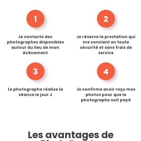
1
2
Je contacte des
Je réserve la prestation qui
photographes disponibles
me convient en toute
autour du lieu de mon
sécurité et sans frais de
événement
service
3
4
Le photographe réalise la
Je confirme avoir reçu mes
séance le jour J
photos pour que le
photographe soit payé
Les avantages de