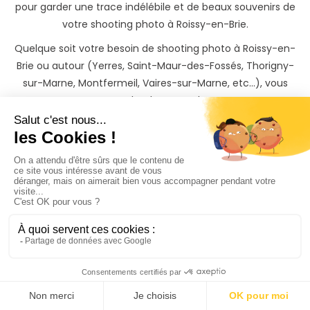
pour garder une trace indélébile et de beaux souvenirs de
votre shooting photo à Roissy-en-Brie.
Quelque soit votre besoin de shooting photo à Roissy-en-
Brie ou autour (Yerres, Saint-Maur-des-Fossés, Thorigny-
sur-Marne, Montfermeil, Vaires-sur-Marne, etc...), vous
trouverez votre bonheur sur PhotoPresta !
N’attendez plus et mettez votre événément à Roissy-en-
Brie à l’honneur en réalisant un shooting photo avec un
photographe professionnel !
Vous recevrez les photos de votre séance photo à Roissy-
en-Brie sur une belle galerie privée protégée par mot de
passe, qu'il vous sera possible de partager avec vos
proches et de télécharger.
Vous pouvez être rassuré, et profiter pleinement de votre
shooting photo à Roissy-en-Brie. Si vous souhaitez garder
une trace inoubliable de votre shooting, il vous sera