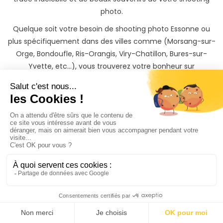
photo.
Quelque soit votre besoin de shooting photo Essonne ou
plus spécifiquement dans des villes comme (Morsang-sur-
Orge, Bondoufle, Ris-Orangis, Viry-Chatillon, Bures-sur-
Yvette, etc...), vous trouverez votre bonheur sur
PhotoPresta !
Une fois votre shooting passé, vous recevrez les photos de
votre séance photo sur une belle galerie privée protégée
par mot de passe, qu'il vous sera possible de partager avec
vos proches et de télécharger.
Si vous souhaitez garder un souvenir inoubliable de votre
shooting photo dans le département Essonne, il vous sera
également possible de commander des tirages photos
papiers ainsi que des albums photos à des tarifs
préférentiels directement depuis votre galerie photo
privée.