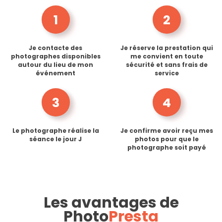
1
2
Je contacte des
Je réserve la prestation qui
photographes disponibles
me convient en toute
autour du lieu de mon
sécurité et sans frais de
événement
service
3
4
Le photographe réalise la
Je confirme avoir reçu mes
séance le jour J
photos pour que le
photographe soit payé
Les avantages de
Photo
Presta