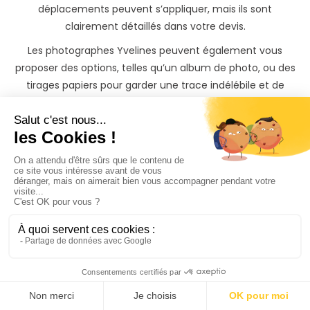
déplacements peuvent s’appliquer, mais ils sont
clairement détaillés dans votre devis.
Les photographes Yvelines peuvent également vous
proposer des options, telles qu’un album de photo, ou des
tirages papiers pour garder une trace indélébile et de
beaux souvenirs de votre shooting photo dans le
département Yvelines (78).
Quelque soit votre besoin de shooting photo Yvelines ou
plus spécifiquement dans des villes comme (Viroflay, Le
Vésinet, Villepreux, Limay, Bois-d'Arcy, etc...), vous trouverez
votre bonheur sur PhotoPresta !
N’attendez plus et mettez votre événément à l’honneur en
réalisant un shooting photo avec un photographe
professionnel Yvelines !
Vous recevrez les photos de votre séance photo sur une
belle galerie privée protégée par mot de passe, qu'il vous