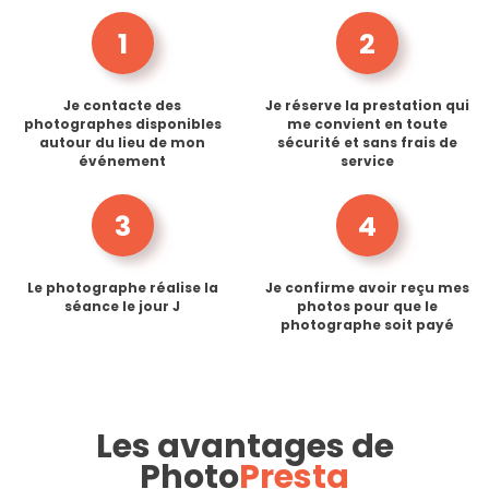
1
2
Je contacte des
Je réserve la prestation qui
photographes disponibles
me convient en toute
autour du lieu de mon
sécurité et sans frais de
événement
service
3
4
Le photographe réalise la
Je confirme avoir reçu mes
séance le jour J
photos pour que le
photographe soit payé
Les avantages de
Photo
Presta