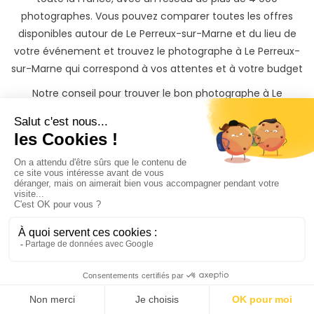
photographes. Vous pouvez comparer toutes les offres
disponibles autour de Le Perreux-sur-Marne et du lieu de
votre événement et trouvez le photographe à Le Perreux-
sur-Marne qui correspond à vos attentes et à votre budget
Notre conseil pour trouver le bon photographe à Le
Perreux-sur-Marne sur PhotoPresta est de bien regarder les
portfolios des photographes et de vous assurer que leur
style est en adéquation avec vos attentes. Lisez ensuite les
commentaires et les avis des clients sur PhotoPresta. Tous
les avis sur PhotoPresta sont vérifiés, ceci vous donnera
une idée de la qualité du travail du photographe et de la
façon dont il gère les clients.
Peaufinez votre projet avec le photographe à Le Perreux-
sur-Marne (94) que vous avez sélectionné et réservez
directement en payant en ligne.
Trouver un photographe à Le Perreux-sur-Marne n’a jamais