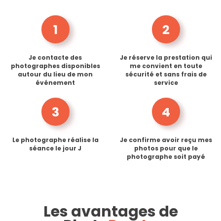
1
2
Je contacte des
Je réserve la prestation qui
photographes disponibles
me convient en toute
autour du lieu de mon
sécurité et sans frais de
événement
service
3
4
Le photographe réalise la
Je confirme avoir reçu mes
séance le jour J
photos pour que le
photographe soit payé
Les avantages de