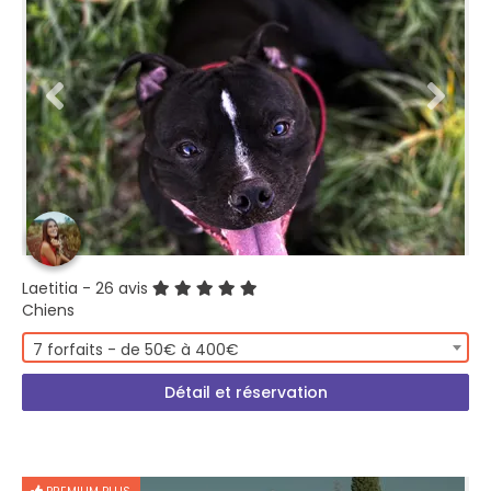
Laetitia
- 26 avis
Chiens
7 forfaits - de 50€ à 400€
Détail et réservation