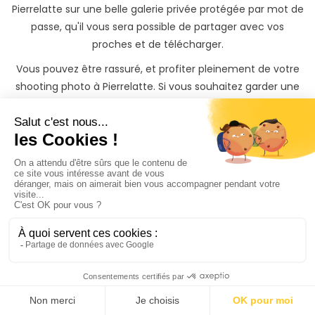
Pierrelatte sur une belle galerie privée protégée par mot de
passe, qu'il vous sera possible de partager avec vos
proches et de télécharger.
Vous pouvez être rassuré, et profiter pleinement de votre
shooting photo à Pierrelatte. Si vous souhaitez garder une
trace inoubliable de votre shooting, il vous sera également
possible de commander des tirages photos papiers à des
tarifs préférentiels directement depuis votre galerie photo
privée.
Trouvez rapidement un
Photographe à Pierrelatte
même si vous n'avez
pas
le temps de chercher
3 façons s'offrent à vous sur PhotoPresta pour trouver
votre photographe à Pierrelatte