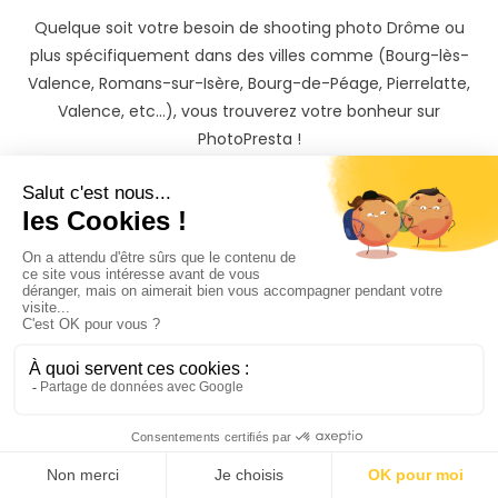
Quelque soit votre besoin de shooting photo Drôme ou
plus spécifiquement dans des villes comme (Bourg-lès-
Valence, Romans-sur-Isère, Bourg-de-Péage, Pierrelatte,
Valence, etc...), vous trouverez votre bonheur sur
PhotoPresta !
Une fois votre shooting passé, vous recevrez les photos de
votre séance photo sur une belle galerie privée protégée
par mot de passe, qu'il vous sera possible de partager avec
vos proches et de télécharger.
Si vous souhaitez garder un souvenir inoubliable de votre
shooting photo dans le département Drôme, il vous sera
également possible de commander des tirages photos
papiers ainsi que des albums photos à des tarifs
préférentiels directement depuis votre galerie photo
privée.
Trouvez rapidement un