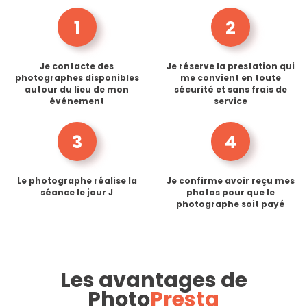
1
2
Je contacte des
Je réserve la prestation qui
photographes disponibles
me convient en toute
autour du lieu de mon
sécurité et sans frais de
événement
service
3
4
Le photographe réalise la
Je confirme avoir reçu mes
séance le jour J
photos pour que le
photographe soit payé
Les avantages de
Photo
Presta