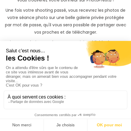
vous trouverez votre bonheur sur PhotoPresta !
Une fois votre shooting passé, vous recevrez les photos de
votre séance photo sur une belle galerie privée protégée
par mot de passe, qu'il vous sera possible de partager avec
vos proches et de télécharger.
Si vous souhaitez garder un souvenir inoubliable de votre
shooting photo dans le département Isère, il vous sera
également possible de commander des tirages photos
papiers ainsi que des albums photos à des tarifs
préférentiels directement depuis votre galerie photo
privée.
Trouvez rapidement un
vos proches ou
collaborateurs même si
vous n'avez
pas le temps