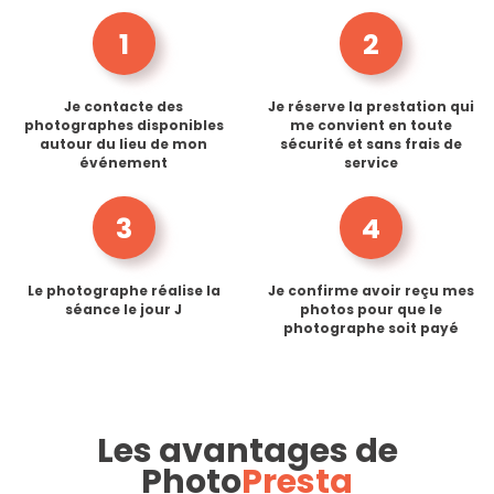
1
2
Je contacte des
Je réserve la prestation qui
photographes disponibles
me convient en toute
autour du lieu de mon
sécurité et sans frais de
événement
service
3
4
Le photographe réalise la
Je confirme avoir reçu mes
séance le jour J
photos pour que le
photographe soit payé
Les avantages de
Photo
Presta