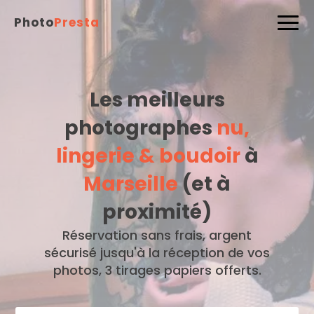
Photo
Presta
Les meilleurs
photographes
nu,
lingerie & boudoir
à
Marseille
(et à
proximité)
Réservation sans frais, argent
sécurisé jusqu'à la réception de vos
photos, 3 tirages papiers offerts.