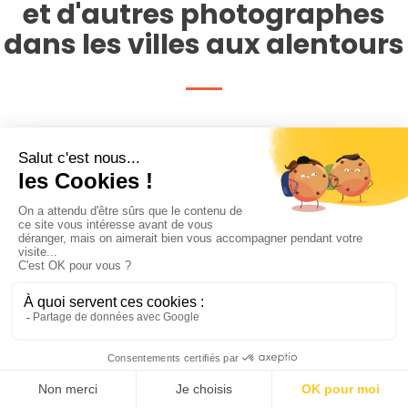
et d'autres photographes
dans les villes aux alentours
Les photographes autour de
Marseille
Photographe Plan-de-
Photographe Allauch
cuques
Photographe Septèmes-les-
vallons
Photographe Les pennes-
Photographe Cabriès
mirabeau
Photographe Aubagne
Photographe Gignac-la-
Photographe Bouc-bel-air