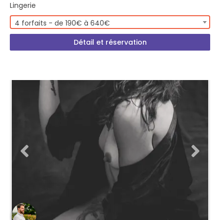
Lingerie
4 forfaits - de 190€ à 640€
Détail et réservation