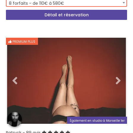
8 forfaits - de 110€ à 580€
Détail et réservation
PREMIUM PLUS
Également en studio à Marseille 1er
Patryck
- 89 avis