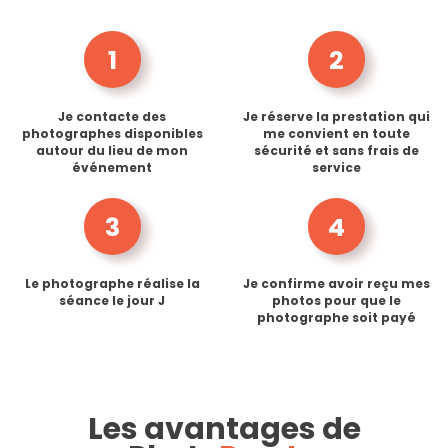
1
2
Je contacte des
Je réserve la prestation qui
photographes disponibles
me convient en toute
autour du lieu de mon
sécurité et sans frais de
événement
service
3
4
Le photographe réalise la
Je confirme avoir reçu mes
séance le jour J
photos pour que le
photographe soit payé
Les avantages de