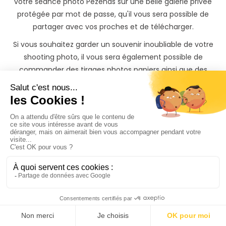
votre séance photo Pézenas sur une belle galerie privée
protégée par mot de passe, qu'il vous sera possible de
partager avec vos proches et de télécharger.
Si vous souhaitez garder un souvenir inoubliable de votre
shooting photo, il vous sera également possible de
commander des tirages photos papiers ainsi que des
albums photos à des tarifs préférentiels directement
depuis votre galerie photo privée.
Trouvez rapidement un
Photographe à Pézenas
même si vous n'avez
pas
le temps de chercher
3 façons s'offrent à vous sur PhotoPresta pour trouver
votre photographe à Pézenas
Faites la recherche de votre photographe vous-mêmes en