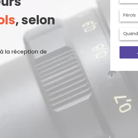
eurs
ols
, selon
'à la réception de