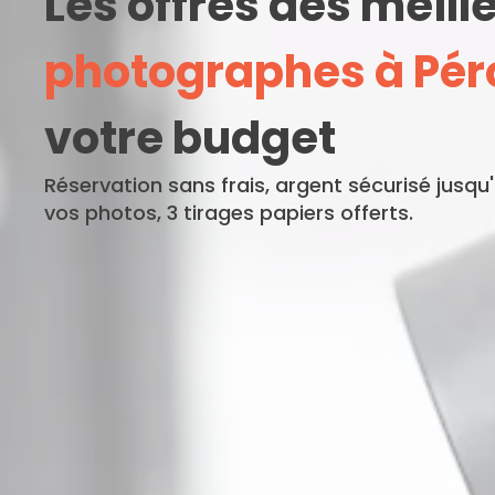
Les offres des meill
photographes à Pér
votre budget
Réservation sans frais, argent sécurisé jusqu
vos photos, 3 tirages papiers offerts.