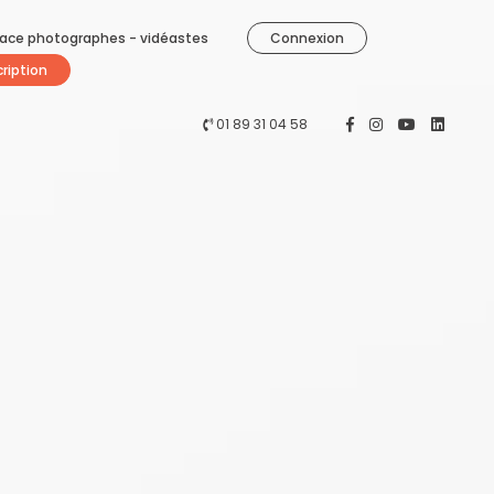
ace photographes - vidéastes
Connexion
cription
01 89 31 04 58