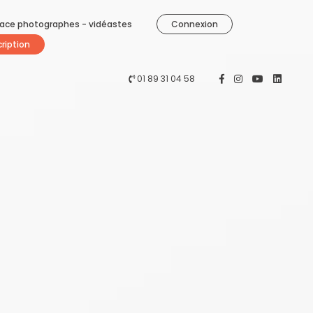
ace photographes - vidéastes
Connexion
cription
01 89 31 04 58