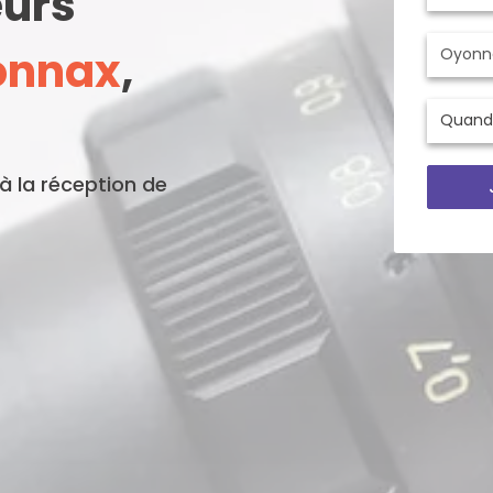
eurs
onnax
,
'à la réception de