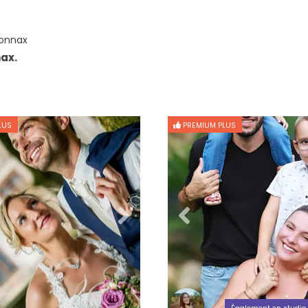
onnax
ax.
LUS
PREMIUM PLUS