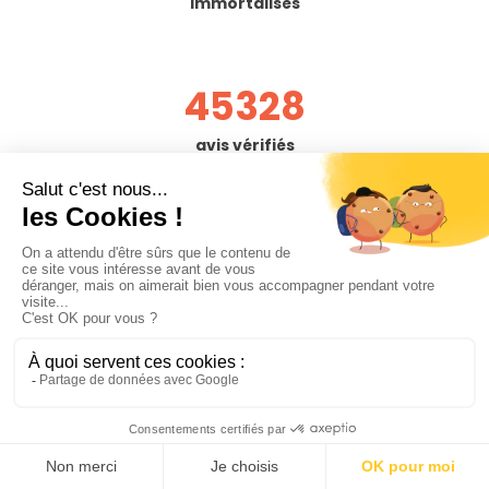
immortalisés
45328
avis vérifiés
Besoin
d'accompagnement
?
Notre équipe est là pour vous aider et vous conseiller !
Utiliser notre chat