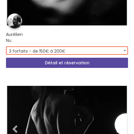
Aurélien
Nu
3 forfaits - de 150€ à 200€
Détail et réservation