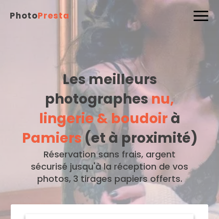
Photo
Presta
Les meilleurs
photographes
nu,
lingerie & boudoir
à
Pamiers
(et à proximité)
Réservation sans frais, argent
sécurisé jusqu'à la réception de vos
photos, 3 tirages papiers offerts.