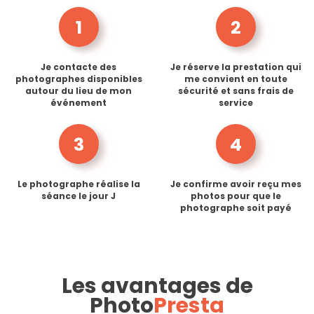
1
2
Je contacte des
Je réserve la prestation qui
photographes disponibles
me convient en toute
autour du lieu de mon
sécurité et sans frais de
événement
service
3
4
Le photographe réalise la
Je confirme avoir reçu mes
séance le jour J
photos pour que le
photographe soit payé
Les avantages de
Photo
Presta