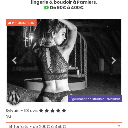
lingerie & boudoir à Pamiers.
De 90€ à 400€.
PREMIUM PLUS
Également en studio à Lavelanet
Sylvain
- 118 avis
Nu
14 forfaits - de 200€ à 450€