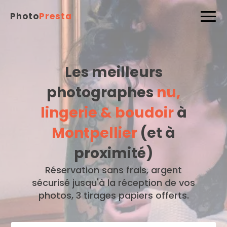
Photo
Presta
Les meilleurs
photographes
nu,
lingerie & boudoir
à
Montpellier
(et à
proximité)
Réservation sans frais, argent
sécurisé jusqu'à la réception de vos
photos, 3 tirages papiers offerts.