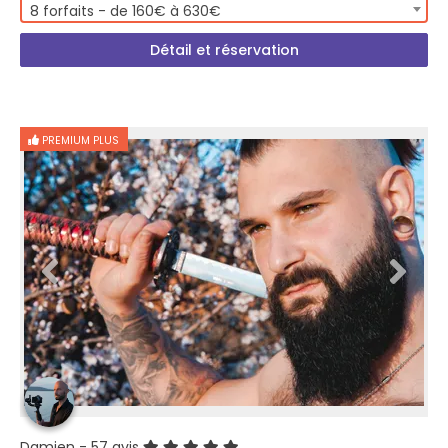
8 forfaits - de 160€ à 630€
Détail et réservation
PREMIUM PLUS
Damien
- 57 avis