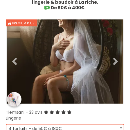
lingerie & boudoir à La riche.
De 50€ à 400€.
PREMIUM PLUS
Tlemsani
- 33 avis
Lingerie
4 forfaits - de 50€ à 180€