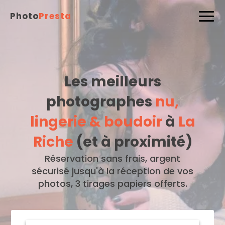
Photo
Presta
Les meilleurs
photographes
nu,
lingerie & boudoir
à
La
Riche
(et à proximité)
Réservation sans frais, argent
sécurisé jusqu'à la réception de vos
photos, 3 tirages papiers offerts.