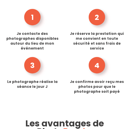
1
2
Je contacte des
Je réserve la prestation qui
photographes disponibles
me convient en toute
autour du lieu de mon
sécurité et sans frais de
événement
service
3
4
Le photographe réalise la
Je confirme avoir reçu mes
séance le jour J
photos pour que le
photographe soit payé
Les avantages de