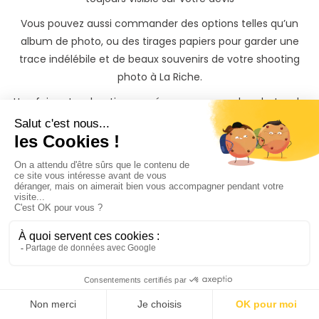
Vous pouvez aussi commander des options telles qu’un
album de photo, ou des tirages papiers pour garder une
trace indélébile et de beaux souvenirs de votre shooting
photo à La Riche.
Une fois votre shooting passé, vous recevrez les photos de
votre séance photo La Riche sur une belle galerie privée
protégée par mot de passe, qu'il vous sera possible de
partager avec vos proches et de télécharger.
Si vous souhaitez garder un souvenir inoubliable de votre
shooting photo, il vous sera également possible de
commander des tirages photos papiers ainsi que des
albums photos à des tarifs préférentiels directement
depuis votre galerie photo privée.
Trouvez rapidement un
Photographe à La Riche