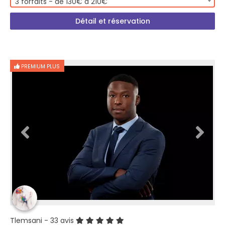
3 forfaits - de 130€ à 210€
Détail et réservation
PREMIUM PLUS
Tlemsani
- 33 avis