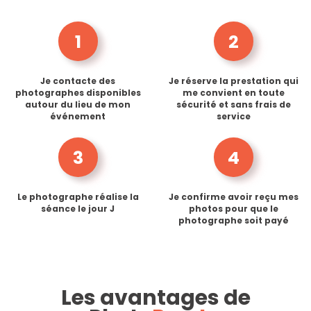
1
2
Je contacte des
Je réserve la prestation qui
photographes disponibles
me convient en toute
autour du lieu de mon
sécurité et sans frais de
événement
service
3
4
Le photographe réalise la
Je confirme avoir reçu mes
séance le jour J
photos pour que le
photographe soit payé
Les avantages de