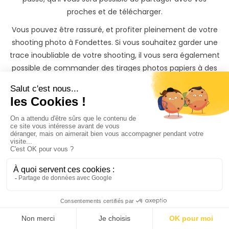
proches et de télécharger.
Vous pouvez être rassuré, et profiter pleinement de votre
shooting photo à Fondettes. Si vous souhaitez garder une
trace inoubliable de votre shooting, il vous sera également
possible de commander des tirages photos papiers à des
tarifs préférentiels directement depuis votre galerie photo
privée.
Trouvez rapidement un
Photographe à Fondettes
même si vous n'avez
pas
le temps de chercher
3 façons s'offrent à vous sur PhotoPresta pour trouver
votre photographe à Fondettes
Faites la recherche de votre photograhe Fondettes vous-