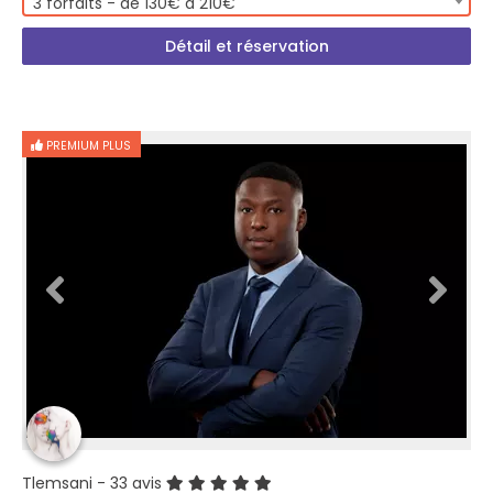
3 forfaits - de 130€ à 210€
Détail et réservation
PREMIUM PLUS
Tlemsani
- 33 avis