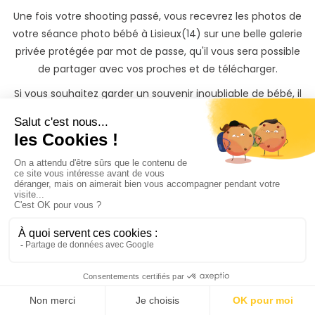
Une fois votre shooting passé, vous recevrez les photos de
votre séance photo bébé à Lisieux(14) sur une belle galerie
privée protégée par mot de passe, qu'il vous sera possible
de partager avec vos proches et de télécharger.
Si vous souhaitez garder un souvenir inoubliable de bébé, il
vous sera également possible de commander des tirages
photos papiers ainsi que des albums photos à des tarifs
préférentiels directement depuis votre galerie photo
privée.
Trouvez rapidement un
vos proches même si vous
n'avez
pas le temps de
chercher
Il y'a 3 moyens de trouver un photographe naissanc à