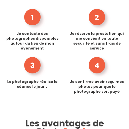
1
2
Je contacte des
Je réserve la prestation qui
photographes disponibles
me convient en toute
autour du lieu de mon
sécurité et sans frais de
événement
service
3
4
Le photographe réalise la
Je confirme avoir reçu mes
séance le jour J
photos pour que le
photographe soit payé
Les avantages de