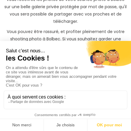
sur une belle galerie privée protégée par mot de passe, qu'il
vous sera possible de partager avec vos proches et de
télécharger.
Vous pouvez être rassuré, et profiter pleinement de votre
shooting photo à Bolbec. Si vous souhaitez garder une
trace inoubliable de votre shooting, il vous sera également
possible de commander des tirages photos papiers à des
tarifs préférentiels directement depuis votre galerie photo
privée.
Trouvez rapidement un
Photographe à Bolbec
même si vous n'avez
pas
le temps de chercher
3 façons s'offrent à vous sur PhotoPresta pour trouver