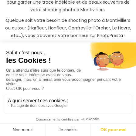
pour garder une trace indélébile et de beaux souvenirs de
votre shooting photo à Montivilliers.
Quelque soit votre besoin de shooting photo à Montivilliers
ou autour (Harfleur, Honfleur, Gonfreville-l'Orcher, Le Havre,
etc...), vous trouverez votre bonheur sur PhotoPresta !
N’attendez plus et mettez votre événément à Montivilliers
à l’honneur en réalisant un shooting photo avec un
photographe professionnel !
Vous recevrez les photos de votre séance photo à
Montivilliers sur une belle galerie privée protégée par mot
de passe, qu'il vous sera possible de partager avec vos
proches et de télécharger.
Vous pouvez être rassuré, et profiter pleinement de votre
shooting photo à Montivilliers. Si vous souhaitez garder une
trace inoubliable de votre shooting, il vous sera également
possible de commander des tirages photos papiers à des
tarifs préférentiels directement depuis votre galerie photo