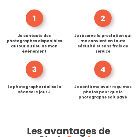
1
2
Je contacte des
Je réserve la prestation qui
photographes disponibles
me convient en toute
autour du lieu de mon
sécurité et sans frais de
événement
service
3
4
Le photographe réalise la
Je confirme avoir reçu mes
séance le jour J
photos pour que le
photographe soit payé
Les avantages de