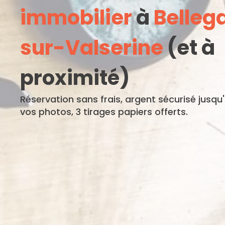
immobilier
à
Belleg
sur-Valserine
(et à
proximité)
Réservation sans frais, argent sécurisé jusqu
vos photos, 3 tirages papiers offerts.