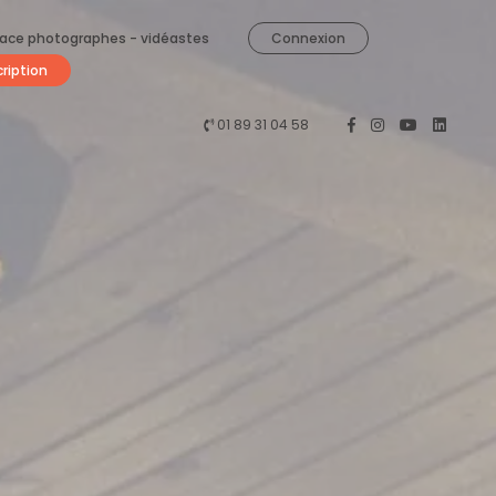
ace photographes - vidéastes
Connexion
cription
01 89 31 04 58